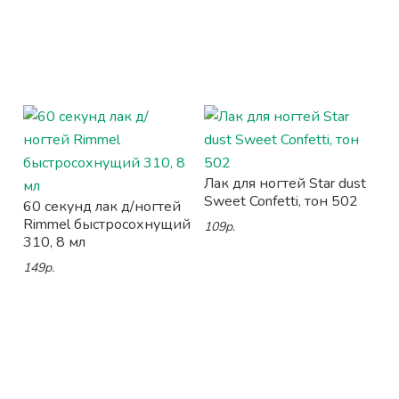
Лак для ногтей Star dust
Sweet Confetti, тон 502
60 секунд лак д/ногтей
Rimmel быстросохнущий
109р.
310, 8 мл
149р.