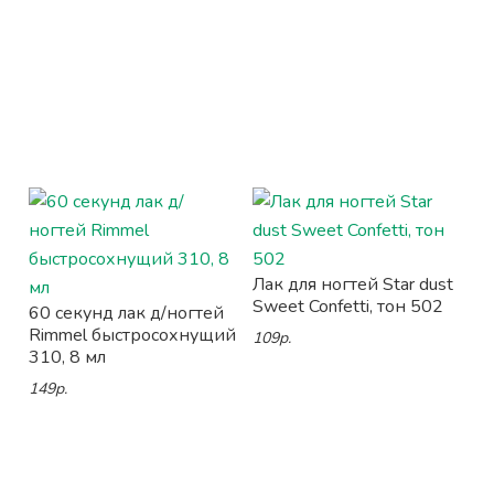
Лак для ногтей Star dust
Sweet Confetti, тон 502
60 секунд лак д/ногтей
Rimmel быстросохнущий
109р.
310, 8 мл
149р.