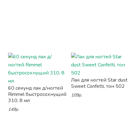
Лак для ногтей Star dust
Sweet Confetti, тон 502
60 секунд лак д/ногтей
Rimmel быстросохнущий
109р.
310, 8 мл
149р.