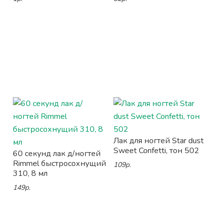
Лак для ногтей Star dust
Sweet Confetti, тон 502
60 секунд лак д/ногтей
Rimmel быстросохнущий
109р.
310, 8 мл
149р.