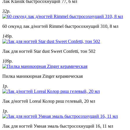
Лак Klassik быстросохнущий 77, 6 мл
32р.
60 секунд лак д/ногтей Rimmel быстросохнущий 310, 8 мл
149р.
Лак для ногтей Star dust Sweet Confetti, тон 502
109р.
Пилка маникюрная Zinger керамическая
1р.
Лак д/ногтей Loreal Колор риш гелевый, 20 мл
1р.
Лак для ногтей Умная эмаль быстросохнущий 16, 11 мл