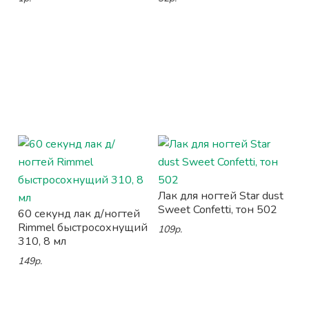
Лак для ногтей Star dust
Sweet Confetti, тон 502
60 секунд лак д/ногтей
Rimmel быстросохнущий
109р.
310, 8 мл
149р.