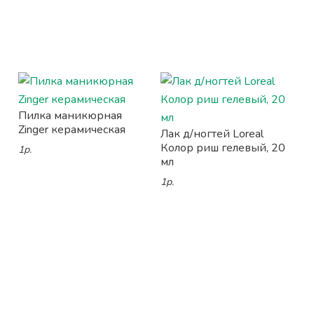
Пилка маникюрная
Zinger керамическая
Лак д/ногтей Loreal
Колор риш гелевый, 20
1р.
мл
1р.