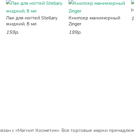
Н
Лак для ногтей Stellary
Книпсер маникюрный
1
жидкий, 8 мл
Zinger
159р.
199р.
язан с «Магнит Косметик». Все торговые марки пренадле