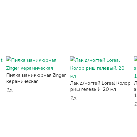
Пилка маникюрная Zinger
керамическая
Лак д/ногтей Loreal Колор
Л
риш гелевый, 20 мл
э
1р.
1
1р.
1