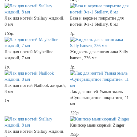
Лак для ногтей Stellary жидкий,
База и верхнее покрытие для
8 мл
ногтей 9-в-1 Stellary, 8 мл
165р.
1р.
Лак для ногтей Maybelline
Жидкость для снятия лака Sally
жидкий, 7 мл
hansen, 236 мл
1р.
1р.
Лак для ногтей Naillook жидкий,
8 мл
Лак для ногтей Умная эмаль
«Суперзащитное покрытие», 11
1р.
мл
129р.
Книпсер маникюрный Zinger
Лак для ногтей Stellary жидкий,
199р.