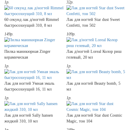
1р.
32р.
60 секунд лак д/ногтей Rimmel
Лак для ногтей Star dust Sweet
быстросохнущий 310, 8 мл
Confetti, тон 502
149р.
109р.
Пилка маникюрная Zinger
Лак д/ногтей Loreal Колор риш
керамическая
гелевый, 20 мл
1р.
1р.
Лак для ногтей Умная эмаль
Лак для ногтей Beauty bomb, 5
быстросохнущий 16, 11 мл
мл
1р.
1р.
Лак для ногтей Sally hansen
Лак для ногтей Star dust Cosmic
жидкий 310, 10 мл
Magic, тон 104
1р.
249р.