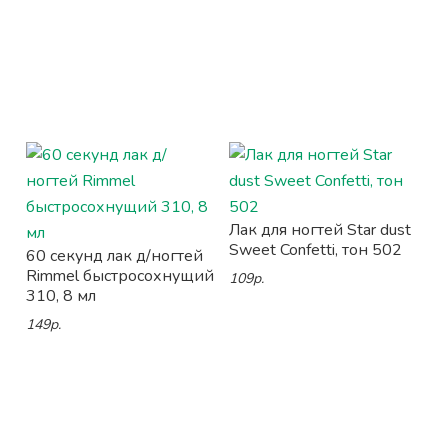
Лак для ногтей Star dust
Sweet Confetti, тон 502
60 секунд лак д/ногтей
Rimmel быстросохнущий
109р.
310, 8 мл
149р.