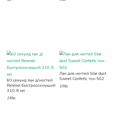
Лак для ногтей Star dust
Sweet Confetti, тон 502
60 секунд лак д/ногтей
Rimmel быстросохнущий
109р.
310, 8 мл
149р.