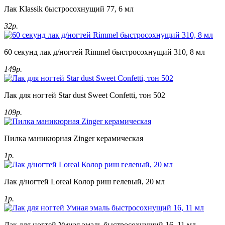
Лак Klassik быстросохнущий 77, 6 мл
32р.
60 секунд лак д/ногтей Rimmel быстросохнущий 310, 8 мл
149р.
Лак для ногтей Star dust Sweet Confetti, тон 502
109р.
Пилка маникюрная Zinger керамическая
1р.
Лак д/ногтей Loreal Колор риш гелевый, 20 мл
1р.
Лак для ногтей Умная эмаль быстросохнущий 16, 11 мл