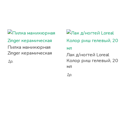
Пилка маникюрная
Zinger керамическая
Лак д/ногтей Loreal
Колор риш гелевый, 20
1р.
мл
1р.