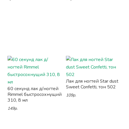
Лак для ногтей Star dust
Sweet Confetti, тон 502
60 секунд лак д/ногтей
Rimmel быстросохнущий
109р.
310, 8 мл
149р.