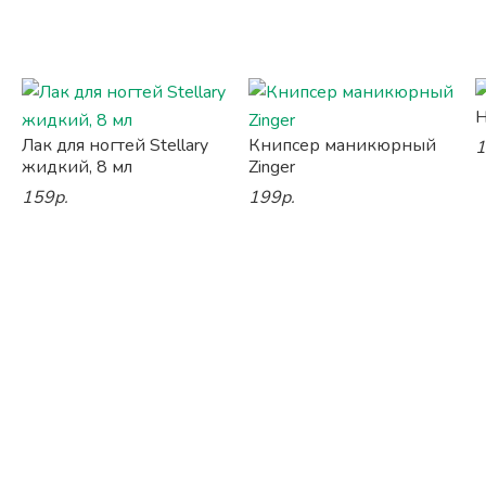
Н
Лак для ногтей Stellary
Книпсер маникюрный
1
жидкий, 8 мл
Zinger
159р.
199р.