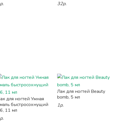
р.
32р.
Лак для ногтей Beauty
bomb, 5 мл
ак для ногтей Умная
маль быстросохнущий
1р.
6, 11 мл
р.