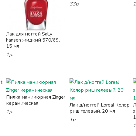
33р.
1
Лак для ногтей Sally
hansen жидкий 570/69,
15 мл
1р.
Пилка маникюрная Zinger
керамическая
Лак д/ногтей Loreal Колор
Л
риш гелевый, 20 мл
э
1р.
1
1р.
1