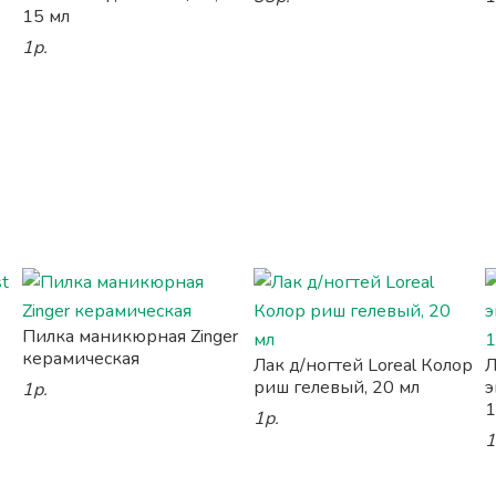
15 мл
1р.
Пилка маникюрная Zinger
керамическая
Лак д/ногтей Loreal Колор
Л
риш гелевый, 20 мл
э
1р.
1
1р.
1