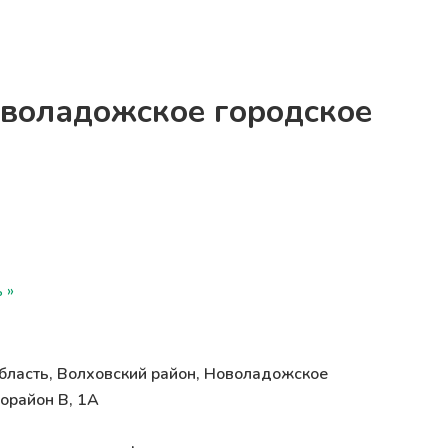
оволадожское городское
 »
бласть, Волховский район, Новоладожское
орайон В, 1А