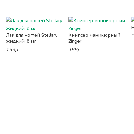
Н
Лак для ногтей Stellary
Книпсер маникюрный
1
жидкий, 8 мл
Zinger
159р.
199р.