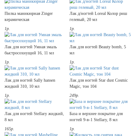
Пилка маникюрная Zinger
Лак д/ногтей Loreal Колор риш
керамическая
гелевый, 20 мл
1р.
1р.
Лак для ногтей Умная эмаль
Лак для ногтей Beauty bomb, 5
быстросохнущий 16, 11 мл
мл
1р.
1р.
Лак для ногтей Sally hansen
Лак для ногтей Star dust Cosmic
жидкий 310, 10 мл
Magic, тон 104
1р.
249р.
Лак для ногтей Stellary жидкий,
База и верхнее покрытие для
8 мл
ногтей 9-в-1 Stellary, 8 мл
165р.
1р.