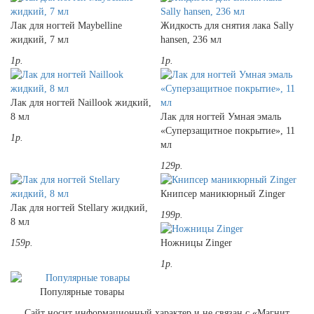
Лак для ногтей Maybelline
Жидкость для снятия лака Sally
жидкий, 7 мл
hansen, 236 мл
1р.
1р.
Лак для ногтей Naillook жидкий,
8 мл
Лак для ногтей Умная эмаль
«Суперзащитное покрытие», 11
1р.
мл
129р.
Книпсер маникюрный Zinger
Лак для ногтей Stellary жидкий,
199р.
8 мл
159р.
Ножницы Zinger
1р.
Популярные товары
Сайт носит информационный характер и не связан с «Магнит