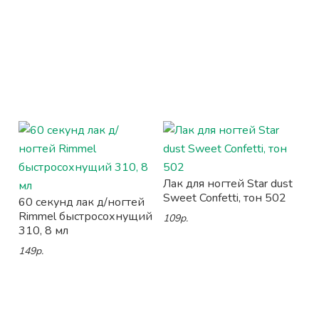
Лак для ногтей Star dust
Sweet Confetti, тон 502
60 секунд лак д/ногтей
Rimmel быстросохнущий
109р.
310, 8 мл
149р.