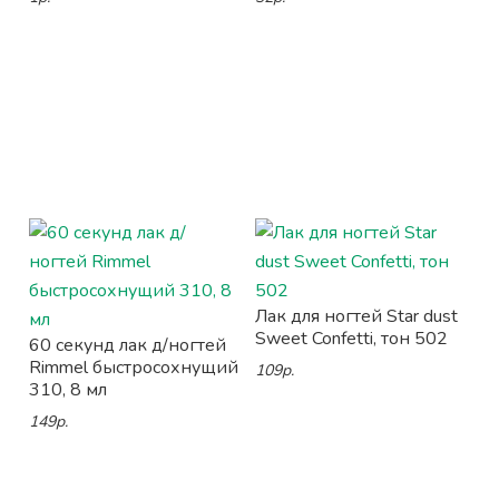
Лак для ногтей Star dust
Sweet Confetti, тон 502
60 секунд лак д/ногтей
Rimmel быстросохнущий
109р.
310, 8 мл
149р.