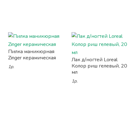
Пилка маникюрная
Zinger керамическая
Лак д/ногтей Loreal
Колор риш гелевый, 20
1р.
мл
1р.