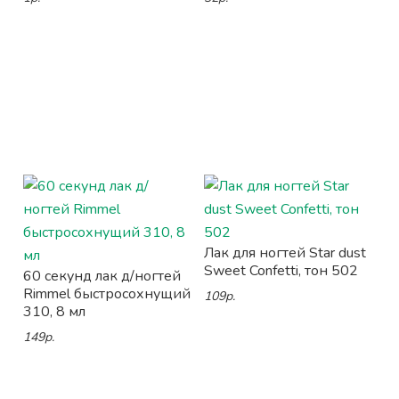
Лак для ногтей Star dust
Sweet Confetti, тон 502
60 секунд лак д/ногтей
Rimmel быстросохнущий
109р.
310, 8 мл
149р.