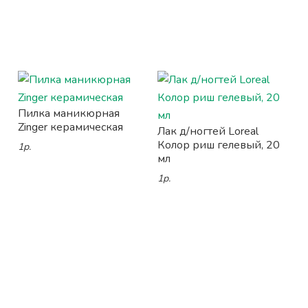
Пилка маникюрная
Zinger керамическая
Лак д/ногтей Loreal
Колор риш гелевый, 20
1р.
мл
1р.