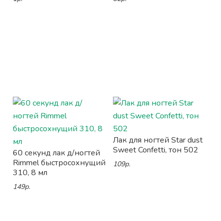
Лак для ногтей Star dust
Sweet Confetti, тон 502
60 секунд лак д/ногтей
Rimmel быстросохнущий
109р.
310, 8 мл
149р.