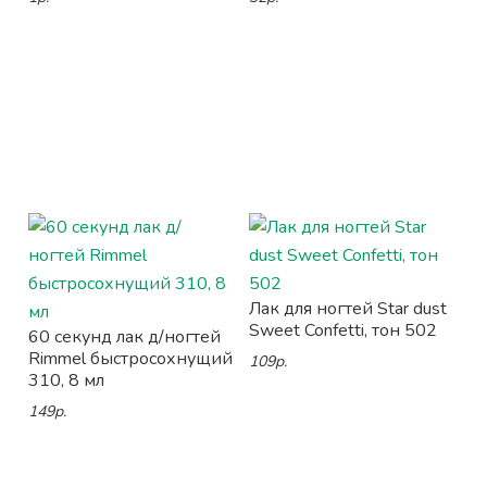
Лак для ногтей Star dust
Sweet Confetti, тон 502
60 секунд лак д/ногтей
Rimmel быстросохнущий
109р.
310, 8 мл
149р.