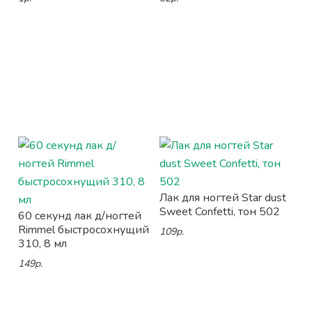
Лак для ногтей Star dust
Sweet Confetti, тон 502
60 секунд лак д/ногтей
Rimmel быстросохнущий
109р.
310, 8 мл
149р.