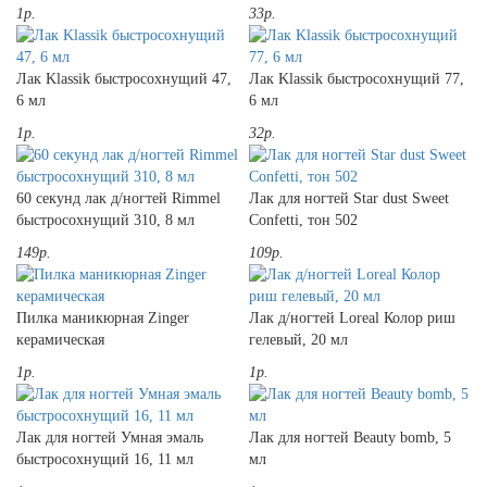
1р.
33р.
Лак Klassik быстросохнущий 47,
Лак Klassik быстросохнущий 77,
6 мл
6 мл
1р.
32р.
60 секунд лак д/ногтей Rimmel
Лак для ногтей Star dust Sweet
быстросохнущий 310, 8 мл
Confetti, тон 502
149р.
109р.
Пилка маникюрная Zinger
Лак д/ногтей Loreal Колор риш
керамическая
гелевый, 20 мл
1р.
1р.
Лак для ногтей Умная эмаль
Лак для ногтей Beauty bomb, 5
быстросохнущий 16, 11 мл
мл