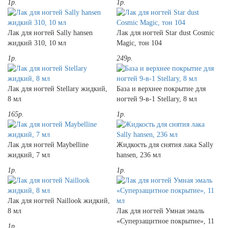
1р.
1р.
Лак для ногтей Sally hansen
Лак для ногтей Star dust Cosmic
жидкий 310, 10 мл
Magic, тон 104
1р.
249р.
Лак для ногтей Stellary жидкий,
База и верхнее покрытие для
8 мл
ногтей 9-в-1 Stellary, 8 мл
165р.
1р.
Лак для ногтей Maybelline
Жидкость для снятия лака Sally
жидкий, 7 мл
hansen, 236 мл
1р.
1р.
Лак для ногтей Naillook жидкий,
8 мл
Лак для ногтей Умная эмаль
«Суперзащитное покрытие», 11
1р.