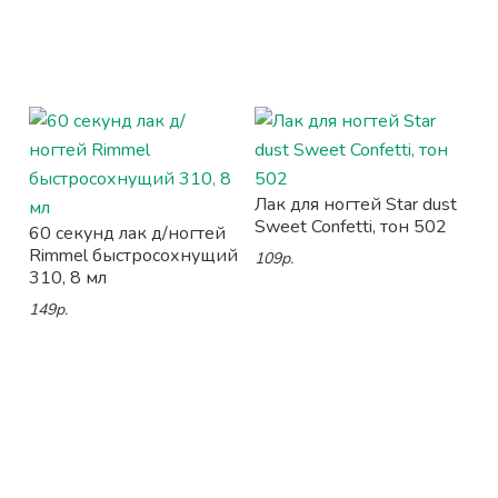
Лак для ногтей Star dust
Sweet Confetti, тон 502
60 секунд лак д/ногтей
Rimmel быстросохнущий
109р.
310, 8 мл
149р.