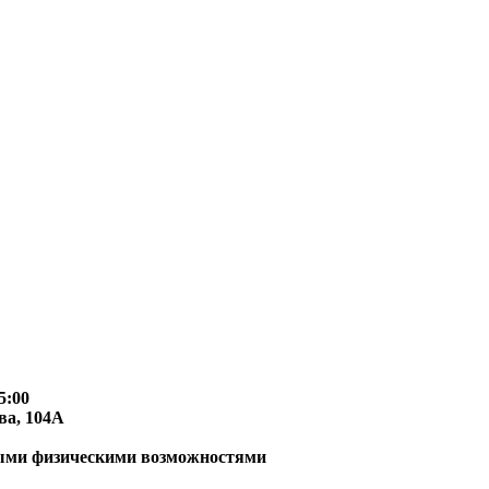
5:00
ва, 104А
ными физическими возможностями