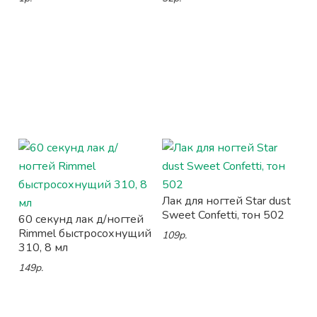
Лак для ногтей Star dust
Sweet Confetti, тон 502
60 секунд лак д/ногтей
Rimmel быстросохнущий
109р.
310, 8 мл
149р.