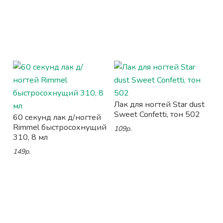
Лак для ногтей Star dust
Sweet Confetti, тон 502
60 секунд лак д/ногтей
Rimmel быстросохнущий
109р.
310, 8 мл
149р.