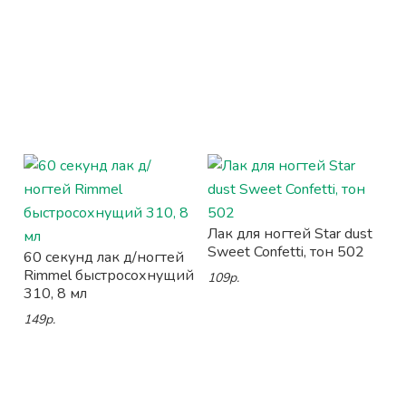
Лак для ногтей Star dust
Sweet Confetti, тон 502
60 секунд лак д/ногтей
Rimmel быстросохнущий
109р.
310, 8 мл
149р.