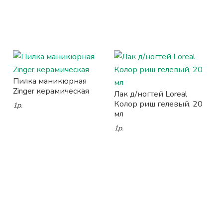
Пилка маникюрная
Zinger керамическая
Лак д/ногтей Loreal
Колор риш гелевый, 20
1р.
мл
1р.