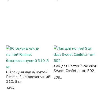
Лак для ногтей Star dust
Sweet Confetti, тон 502
60 секунд лак д/ногтей
Rimmel быстросохнущий
109р.
310, 8 мл
149р.