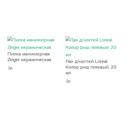
Пилка маникюрная
Zinger керамическая
Лак д/ногтей Loreal
Колор риш гелевый, 20
1р.
мл
1р.