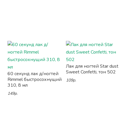
Лак для ногтей Star dust
Sweet Confetti, тон 502
60 секунд лак д/ногтей
Rimmel быстросохнущий
109р.
310, 8 мл
149р.