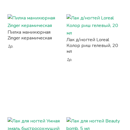
Пилка маникюрная
Zinger керамическая
Лак д/ногтей Loreal
Колор риш гелевый, 20
1р.
мл
1р.