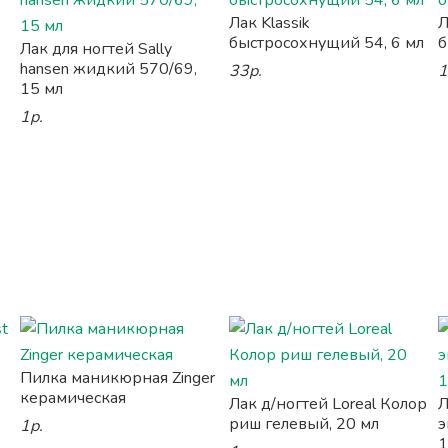
Лак Klassik
Л
быстросохнущий 54, 6 мл
б
Лак для ногтей Sally
hansen жидкий 570/69,
33р.
1
15 мл
1р.
Пилка маникюрная Zinger
керамическая
Лак д/ногтей Loreal Колор
Л
риш гелевый, 20 мл
э
1р.
1