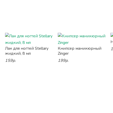
Н
Лак для ногтей Stellary
Книпсер маникюрный
1
жидкий, 8 мл
Zinger
159р.
199р.