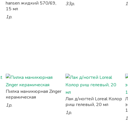
hansen жидкий 570/69,
33р.
1
15 мл
1р.
Пилка маникюрная Zinger
керамическая
Лак д/ногтей Loreal Колор
Л
риш гелевый, 20 мл
э
1р.
1
1р.
1