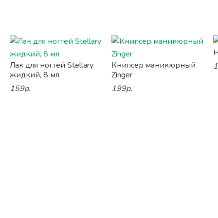
Н
Лак для ногтей Stellary
Книпсер маникюрный
1
жидкий, 8 мл
Zinger
159р.
199р.