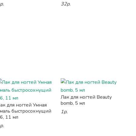
р.
32р.
Лак для ногтей Beauty
bomb, 5 мл
ак для ногтей Умная
маль быстросохнущий
1р.
6, 11 мл
р.