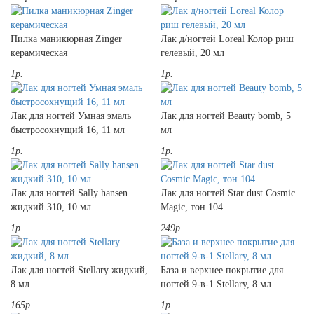
Пилка маникюрная Zinger
Лак д/ногтей Loreal Колор риш
керамическая
гелевый, 20 мл
1р.
1р.
Лак для ногтей Умная эмаль
Лак для ногтей Beauty bomb, 5
быстросохнущий 16, 11 мл
мл
1р.
1р.
Лак для ногтей Sally hansen
Лак для ногтей Star dust Cosmic
жидкий 310, 10 мл
Magic, тон 104
1р.
249р.
Лак для ногтей Stellary жидкий,
База и верхнее покрытие для
8 мл
ногтей 9-в-1 Stellary, 8 мл
165р.
1р.