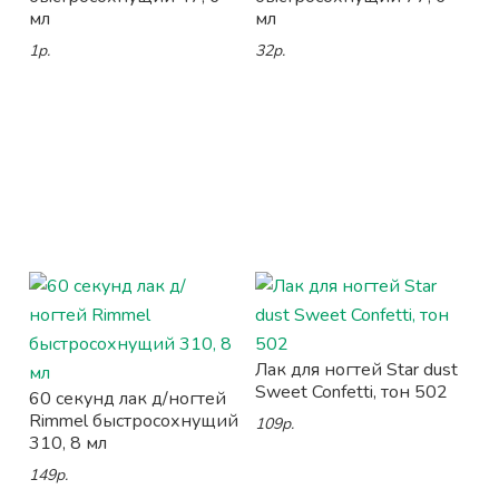
мл
мл
1р.
32р.
Лак для ногтей Star dust
Sweet Confetti, тон 502
60 секунд лак д/ногтей
Rimmel быстросохнущий
109р.
310, 8 мл
149р.