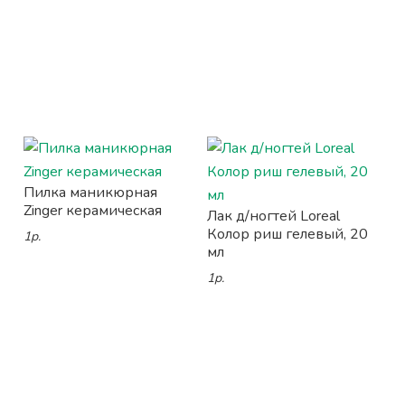
Пилка маникюрная
Zinger керамическая
Лак д/ногтей Loreal
Колор риш гелевый, 20
1р.
мл
1р.