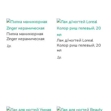
Пилка маникюрная
Zinger керамическая
Лак д/ногтей Loreal
Колор риш гелевый, 20
1р.
мл
1р.