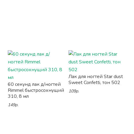
Лак для ногтей Star dust
Sweet Confetti, тон 502
60 секунд лак д/ногтей
Rimmel быстросохнущий
109р.
310, 8 мл
149р.