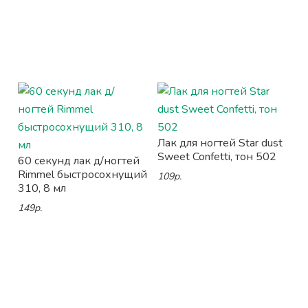
Лак для ногтей Star dust
Sweet Confetti, тон 502
60 секунд лак д/ногтей
Rimmel быстросохнущий
109р.
310, 8 мл
149р.