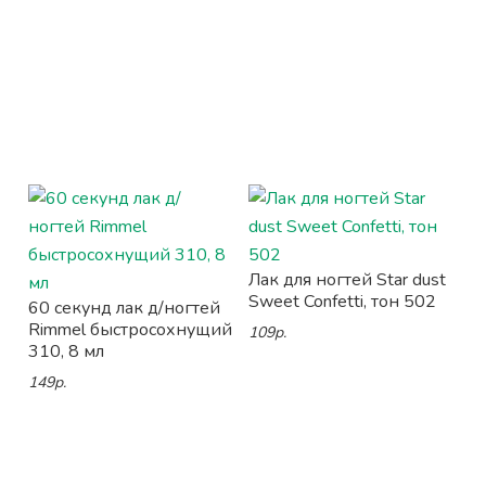
Лак для ногтей Star dust
Sweet Confetti, тон 502
60 секунд лак д/ногтей
Rimmel быстросохнущий
109р.
310, 8 мл
149р.