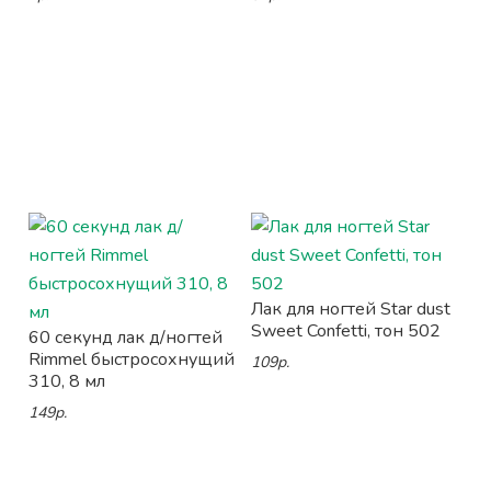
Лак для ногтей Star dust
Sweet Confetti, тон 502
60 секунд лак д/ногтей
Rimmel быстросохнущий
109р.
310, 8 мл
149р.