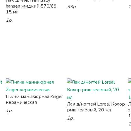
Лак для ногтей Sally
hansen жидкий 570/69,
33р.
1
15 мл
1р.
Пилка маникюрная Zinger
керамическая
Лак д/ногтей Loreal Колор
Л
риш гелевый, 20 мл
э
1р.
1
1р.
1