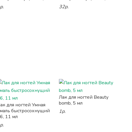
р.
32р.
Лак для ногтей Beauty
bomb, 5 мл
ак для ногтей Умная
маль быстросохнущий
1р.
6, 11 мл
р.