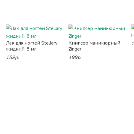
Н
Лак для ногтей Stellary
Книпсер маникюрный
1
жидкий, 8 мл
Zinger
159р.
199р.