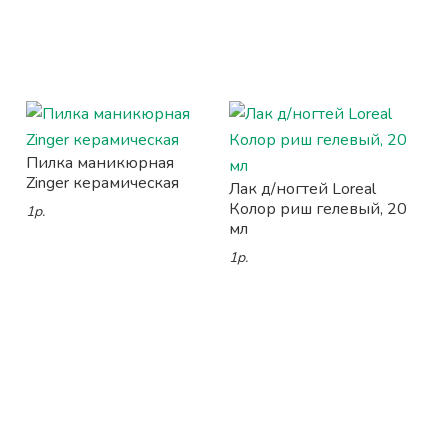
Пилка маникюрная
Zinger керамическая
Лак д/ногтей Loreal
Колор риш гелевый, 20
1р.
мл
1р.