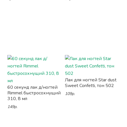
Лак для ногтей Star dust
Sweet Confetti, тон 502
60 секунд лак д/ногтей
Rimmel быстросохнущий
109р.
310, 8 мл
149р.