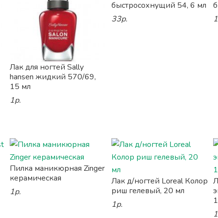
быстросохнущий 54, 6 мл
б
33р.
1
Лак для ногтей Sally
hansen жидкий 570/69,
15 мл
1р.
Пилка маникюрная Zinger
керамическая
Лак д/ногтей Loreal Колор
Л
риш гелевый, 20 мл
э
1р.
1
1р.
1