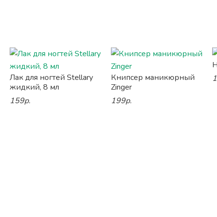
Н
Лак для ногтей Stellary
Книпсер маникюрный
1
жидкий, 8 мл
Zinger
159р.
199р.