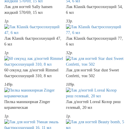
Лак для ногтей Sally hansen
Лак Klassik быстросохнущий 54,
жидкий 570/69, 15 мл
6 мл
1р.
33р.
Лак Klassik быстросохнущий 47,
Лак Klassik быстросохнущий 77,
6 мл
6 мл
1р.
32р.
60 секунд лак д/ногтей Rimmel
Лак для ногтей Star dust Sweet
быстросохнущий 310, 8 мл
Confetti, тон 502
149р.
109р.
Пилка маникюрная Zinger
Лак д/ногтей Loreal Колор риш
керамическая
гелевый, 20 мл
1р.
1р.