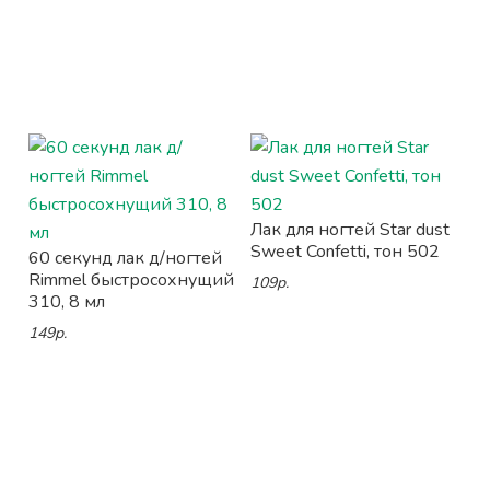
Лак для ногтей Star dust
Sweet Confetti, тон 502
60 секунд лак д/ногтей
Rimmel быстросохнущий
109р.
310, 8 мл
149р.