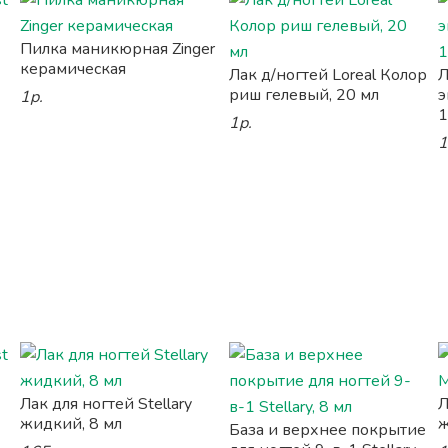
Пилка маникюрная Zinger
керамическая
Лак д/ногтей Loreal Колор
Л
риш гелевый, 20 мл
э
1р.
1
1р.
1
Лак для ногтей Stellary
Л
жидкий, 8 мл
ж
База и верхнее покрытие