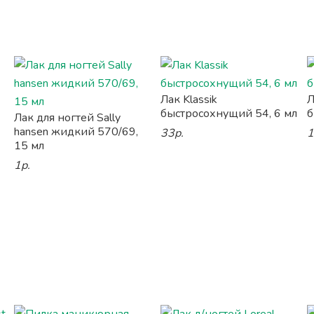
Лак Klassik
Л
быстросохнущий 54, 6 мл
б
Лак для ногтей Sally
hansen жидкий 570/69,
33р.
1
15 мл
1р.