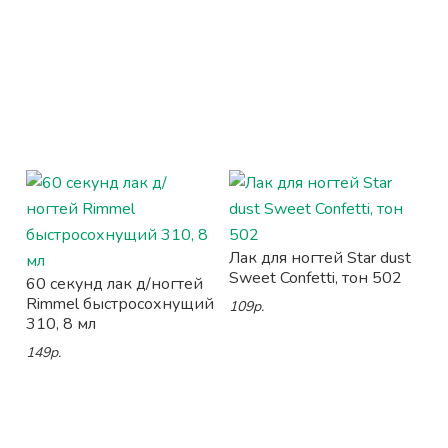
Лак для ногтей Star dust
Sweet Confetti, тон 502
60 секунд лак д/ногтей
Rimmel быстросохнущий
109р.
310, 8 мл
149р.