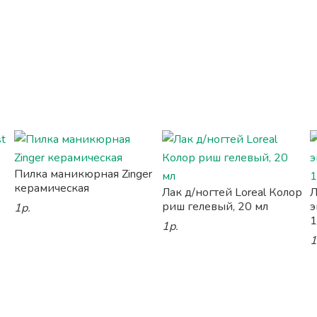
Пилка маникюрная Zinger
керамическая
Лак д/ногтей Loreal Колор
Л
риш гелевый, 20 мл
э
1р.
1
1р.
1