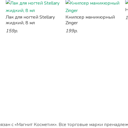
Н
Лак для ногтей Stellary
Книпсер маникюрный
1
жидкий, 8 мл
Zinger
159р.
199р.
язан с «Магнит Косметик». Все торговые марки пренадле