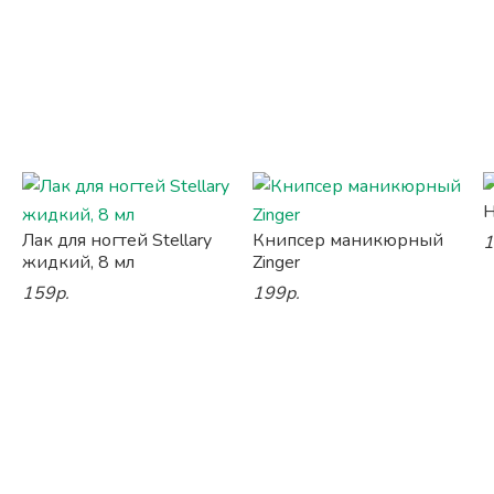
Н
Лак для ногтей Stellary
Книпсер маникюрный
1
жидкий, 8 мл
Zinger
159р.
199р.