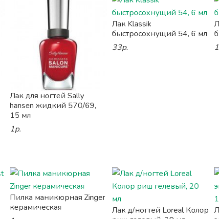
Лак Klassik
Л
быстросохнущий 54, 6 мл
б
33р.
1
Лак для ногтей Sally
hansen жидкий 570/69,
15 мл
1р.
Пилка маникюрная Zinger
керамическая
Лак д/ногтей Loreal Колор
Л