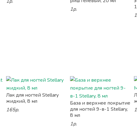
риш гелевый, 20 мл
э
1р.
1
1р.
1
Лак для ногтей Stellary
Л
жидкий, 8 мл
ж
База и верхнее покрытие
для ногтей 9-в-1 Stellary,
165р.
1
8 мл
1р.