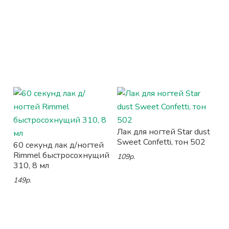
Лак для ногтей Star dust
Sweet Confetti, тон 502
60 секунд лак д/ногтей
Rimmel быстросохнущий
109р.
310, 8 мл
149р.