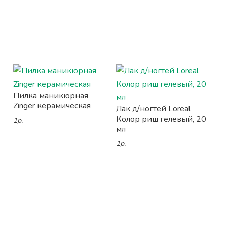
Пилка маникюрная
Zinger керамическая
Лак д/ногтей Loreal
Колор риш гелевый, 20
1р.
мл
1р.