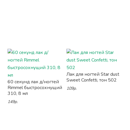
Лак для ногтей Star dust
Sweet Confetti, тон 502
60 секунд лак д/ногтей
Rimmel быстросохнущий
109р.
310, 8 мл
149р.